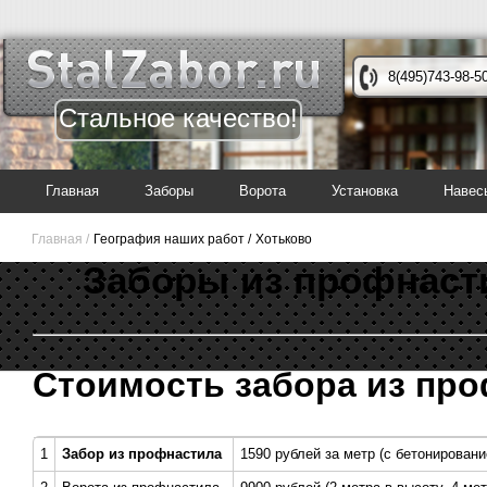
8(495)743-98-5
Стальное качество!
Главная
Заборы
Ворота
Установка
Навес
Главная /
География наших работ /
Хотьково
Заборы из профнаст
Стоимость забора из про
1
Забор из профнастила
1590 рублей за метр (с бетонировани