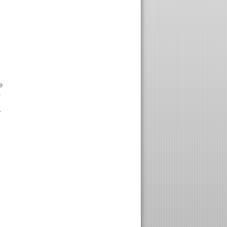
е
з
т