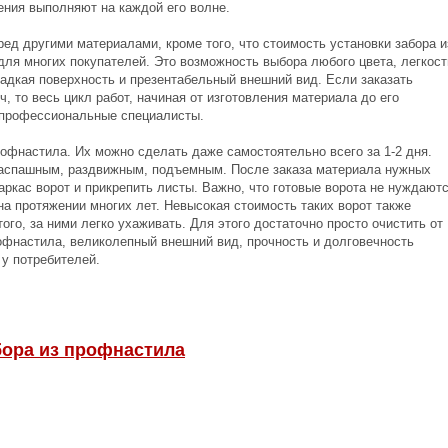
ения выполняют на каждой его волне.
д другими материалами, кроме того, что стоимость установки забора и
ля многих покупателей. Это возможность выбора любого цвета, легкост
ладкая поверхность и презентабельный внешний вид. Если заказать
, то весь цикл работ, начиная от изготовления материала до его
ь профессиональные специалисты.
рофнастила. Их можно сделать даже самостоятельно всего за 1-2 дня.
распашным, раздвижным, подъемным. После заказа материала нужных
аркас ворот и прикрепить листы. Важно, что готовые ворота не нуждают
 на протяжении многих лет. Невысокая стоимость таких ворот также
ого, за ними легко ухаживать. Для этого достаточно просто очистить от
офнастила, великолепный внешний вид, прочность и долговечность
у потребителей.
бора из профнастила