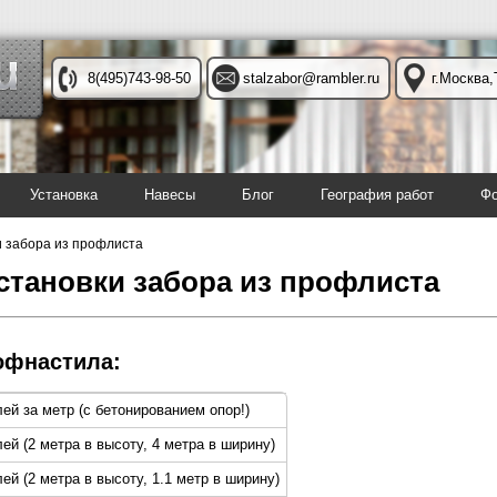
8(495)743-98-50
stalzabor@rambler.ru
г.Москва,
Установка
Навесы
Блог
География работ
Фо
и забора из профлиста
становки забора из профлиста
офнастила:
лей за метр (с бетонированием опор!)
лей (2 метра в высоту, 4 метра в ширину)
ей (2 метра в высоту, 1.1 метр в ширину)