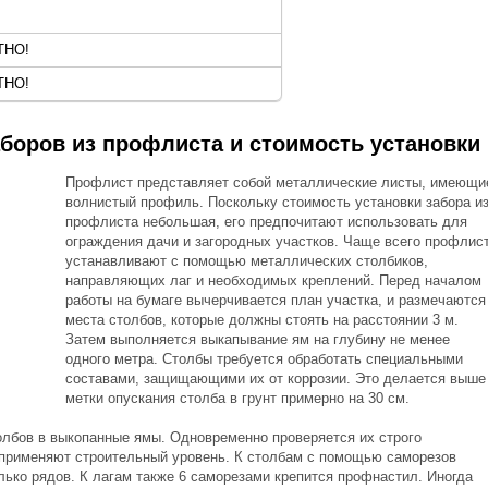
ТНО!
ТНО!
аборов из профлиста и стоимость установки
Профлист представляет собой металлические листы, имеющи
волнистый профиль. Поскольку стоимость установки забора и
профлиста небольшая, его предпочитают использовать для
ограждения дачи и загородных участков. Чаще всего профлис
устанавливают с помощью металлических столбиков,
направляющих лаг и необходимых креплений. Перед началом
работы на бумаге вычерчивается план участка, и размечаются
места столбов, которые должны стоять на расстоянии 3 м.
Затем выполняется выкапывание ям на глубину не менее
одного метра. Столбы требуется обработать специальными
составами, защищающими их от коррозии. Это делается выше
метки опускания столба в грунт примерно на 30 см.
олбов в выкопанные ямы. Одновременно проверяется их строго
 применяют строительный уровень. К столбам с помощью саморезов
лько рядов. К лагам также 6 саморезами крепится профнастил. Иногда