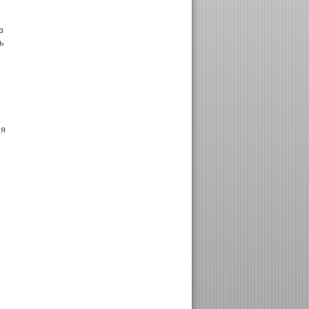
з
ь
ся