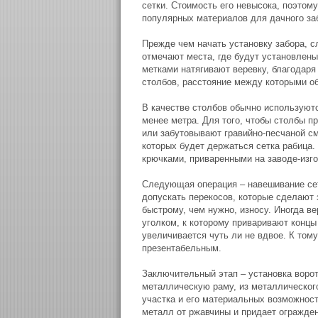
сетки. Стоимость его невысока, поэтом
популярных материалов для дачного за
Прежде чем начать установку забора, 
отмечают места, где будут установлены
метками натягивают веревку, благодаря
столбов, расстояние между которыми об
В качестве столбов обычно используют
менее метра. Для того, чтобы столбы п
или забутовывают гравийно-песчаной см
которых будет держаться сетка рабица.
крючками, приваренными на заводе-изго
Следующая операция – навешивание сет
допускать перекосов, которые сделают 
быстрому, чем нужно, износу. Иногда 
уголком, к которому приваривают концы
увеличивается чуть ли не вдвое. К том
презентабельным.
Заключительный этап – установка ворот 
металлическую раму, из металлического 
участка и его материальных возможност
металл от ржавчины и придает огражде