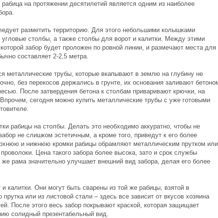
у рабица на протяжении десятилетий является одним из наиболее
бора.
следует разметить территорию. Для этого небольшими колышками
 угловые столбы, а также столбы для ворот и калитки. Между этими
 которой забор будет проложен по ровной линии, и размечают места для
ычно составляет 2-2,5 метра.
ся металлические трубы, которые вкапывают в землю на глубину не
рочно, без перекосов держались в грунте, их основания заливают бетоно
есью. После затвердения бетона к столбам приваривают крючки, на
 Впрочем, сегодня можно купить металлические трубы с уже готовыми
товителе.
ки рабицы на столбы. Делать это необходимо аккуратно, чтобы не
забор не слишком эстетичным, а кроме того, приведут к его более
верхнюю и нижнюю кромки рабицы обрамляют металлическим прутком или
 проволоки. Цена такого забора более высока, зато и срок службы
у же рама значительно улучшает внешний вид забора, делая его более
и калитки. Они могут быть сварены из той же рабицы, взятой в
прутка или из листовой стали – здесь все зависит от вкусов хозяина
ей. После этого весь забор покрывают краской, которая защищает
нию солидный презентабельный вид.