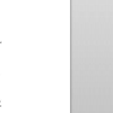
м
м
я
х