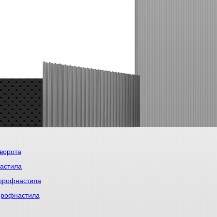
ворота
астила
 профнастила
 профнастила