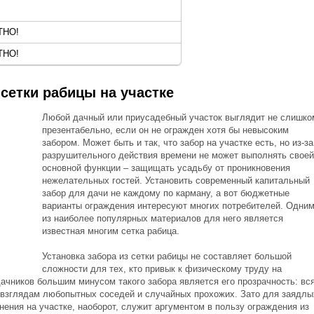
ТНО!
ТНО!
 сетки рабицы на участке
Любой дачный или приусадебный участок выглядит не слишко
презентабельно, если он не огражден хотя бы невысоким
забором. Может быть и так, что забор на участке есть, но из-за
разрушительного действия времени не может выполнять своей
основной функции – защищать усадьбу от проникновения
нежелательных гостей. Установить современный капитальный
забор для дачи не каждому по карману, а вот бюджетные
варианты ограждения интересуют многих потребителей. Одни
из наиболее популярных материалов для него является
известная многим сетка рабица.
Установка забора из сетки рабицы не составляет большой
сложности для тех, кто привык к физическому труду на
ачников большим минусом такого забора является его прозрачность: вс
й взглядам любопытных соседей и случайных прохожих. Зато для заядлы
нения на участке, наоборот, служит аргументом в пользу ограждения из