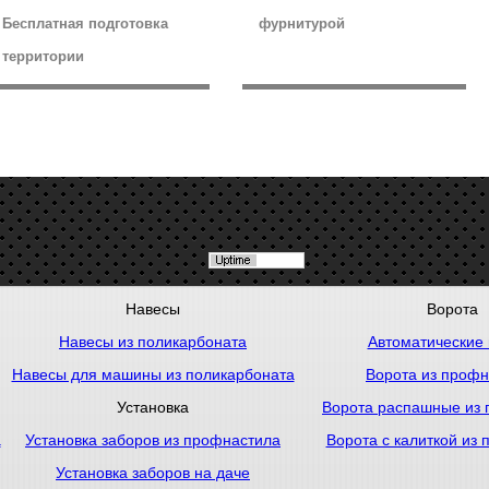
Бесплатная подготовка
фурнитурой
территории
Навесы
Ворота
Навесы из поликарбоната
Автоматические 
Навесы для машины из поликарбоната
Ворота из профн
Установка
Ворота распашные из
а
Установка заборов из профнастила
Ворота с калиткой из
Установка заборов на даче