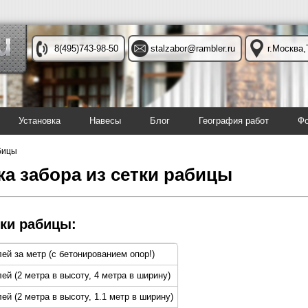
8(495)743-98-50
stalzabor@rambler.ru
г.Москва,
Установка
Навесы
Блог
География работ
Фо
бицы
ка забора из сетки рабицы
тки рабицы:
лей за метр (с бетонированием опор!)
лей (2 метра в высоту, 4 метра в ширину)
ей (2 метра в высоту, 1.1 метр в ширину)