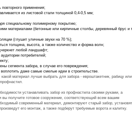
 повторного применения;
авливается из листовой стали толщиной 0,4-0,5 мм;
аря специальному полимерному покрытию;
гими материалами (бетонные или кирпичные столбы, деревянный брус и 
ляции (глушит уличные звуки на 70 %);
ься толщина, высота, а также количество и форма волн;
дчеркнет любой ландшафт;
 аудитории потребителей;
екту;
ны сегмента забора, в случае его повреждения;
 воплотить даже самые смелые идеи в строительстве.
: какой материал лучше выбрать для забора - евроштакетник, рабицу или
 профнастил.
обходимости устанавливать забор из профнастила своими руками, а
и вы получите готовое сооружение, соответствующий всем вашим
бходимый современный материал, демонтируют старый забор, установя
произведут его монтаж, а также подберут требуемые ворота и калитку.