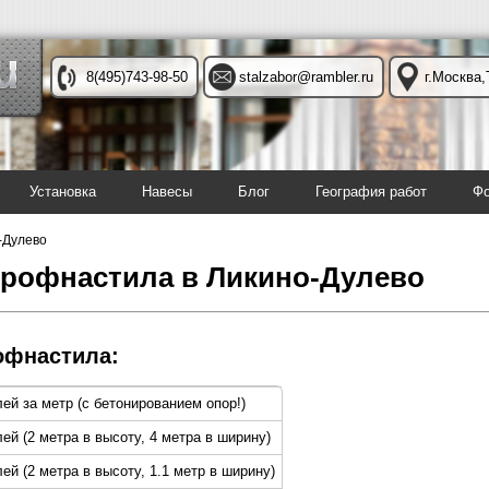
8(495)743-98-50
stalzabor@rambler.ru
г.Москва,
Установка
Навесы
Блог
География работ
Фо
-Дулево
профнастила в Ликино-Дулево
офнастила:
лей за метр (с бетонированием опор!)
лей (2 метра в высоту, 4 метра в ширину)
ей (2 метра в высоту, 1.1 метр в ширину)