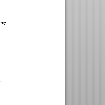
тому
т