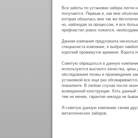
Все заботы по установке забора легли н
получается. Первым и, как мне объясни
которая обошлась мне так же бесплатно
но, наблюдая за процессом, я все больш
профнастил ровно ложился, необходимы о
Данная компания предложила несколько 
специалиста компании, я выбрал наибол
короткий промежуток времени. Ворота 
Советую обращаться в данную компанию
используются высокого качества, цены
обследования почвы и произведения зам
установкой все еще раз обговаривается
пожалеете. В любом случае после оконч
возведенной конструкции. Хоть данный 
тем не менее, гарантия никогда не быва
Я советую данную компанию своим друз
металлических заборов.