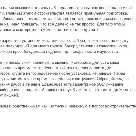
а плечи компании, я лишь наблюдал со стороны, как все складно у них
ли, главным этапом строительства является правильная подготовка,
. Изначально я думал, установить его не так сложно и я сам справлюсь,
е начинал понимать, что все далеко не так просто. Для того чтобы
пыт и мастерство, а у меня нет ни того ни другого.
вариантов установки металлического забора, из которого, по совету
ее подходящий для моего грунта. Забор установили качественно за
по моей просьбе сделали под ключ для сохранности имущества.
 по нескольким причинам, а именно: материалы для установки
 довольно приемлемые, бесплатный взъезд специалиста для
еров, оплата непосредственно после установки, не раньше. Перед
, уточняется точное время возведения конструкции. Обращайтесь, не
ания работ в течение 12 месяцев есть гарантийное обслуживание
забор и очень надежный, срок его службы может составлять до 30 лет но
ет лишней.
ьям и родственникам как честную и надежную в вопросах строительств