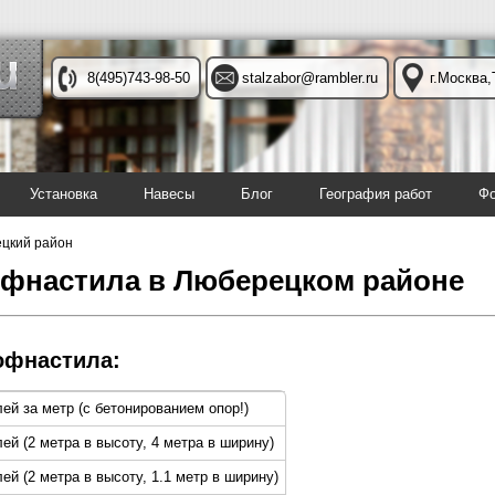
8(495)743-98-50
stalzabor@rambler.ru
г.Москва,
Установка
Навесы
Блог
География работ
Фо
цкий район
офнастила в Люберецком районе
офнастила:
лей за метр (с бетонированием опор!)
лей (2 метра в высоту, 4 метра в ширину)
ей (2 метра в высоту, 1.1 метр в ширину)