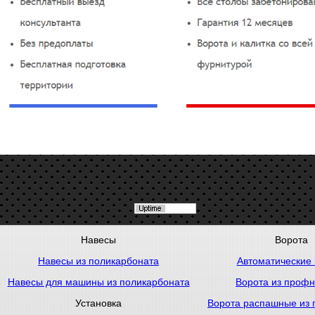
Навесы
Ворота
Навесы из поликарбоната
Автоматические 
Навесы для машины из поликарбоната
Ворота из профн
Установка
Ворота распашные из