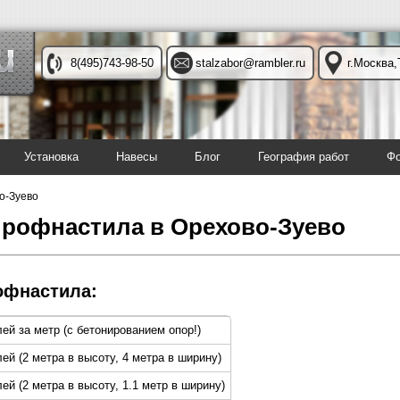
8(495)743-98-50
stalzabor@rambler.ru
г.Москва,
Установка
Навесы
Блог
География работ
Фо
о-Зуево
профнастила в Орехово-Зуево
офнастила:
лей за метр (с бетонированием опор!)
лей (2 метра в высоту, 4 метра в ширину)
ей (2 метра в высоту, 1.1 метр в ширину)