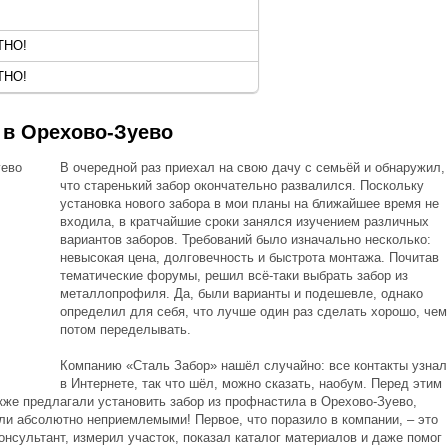
ТНО!
ТНО!
 в Орехово-Зуево
В очередной раз приехал на свою дачу с семьёй и обнаружил,
что старенький забор окончательно развалился. Поскольку
установка нового забора в мои планы на ближайшее время не
входила, в кратчайшие сроки занялся изучением различных
вариантов заборов. Требований было изначально несколько:
невысокая цена, долговечность и быстрота монтажа. Почитав
тематические форумы, решил всё-таки выбрать забор из
металлопрофиля. Да, были варианты и подешевле, однако
определил для себя, что лучше один раз сделать хорошо, чем
потом переделывать.
Компанию «Сталь Забор» нашёл случайно: все контакты узнал
в Интернете, так что шёл, можно сказать, наобум. Перед этим
кже предлагали установить забор из профнастила в Орехово-Зуево,
ли абсолютно неприемлемыми! Первое, что поразило в компании, – это
онсультант, измерил участок, показал каталог материалов и даже помог