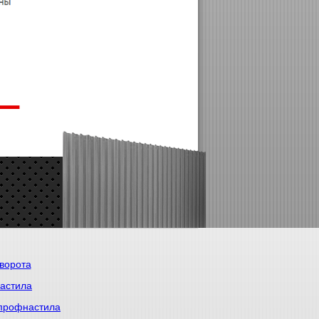
ворота
астила
 профнастила