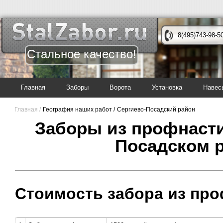
8(495)743-98-5
Стальное качество!
Главная
Заборы
Ворота
Установка
Навес
Главная /
География наших работ /
Сергиево-Посадский район
Заборы из профнасти
Посадском 
Стоимость забора из про